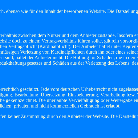
ich, ebenso wie für den Inhalt der beworbenen Website. Die Darstellung
rhältnis zwischen dem Nutzer und dem Anbieter zustande. Insofern erge
site doch zu einem Vertragsverhältnis führen sollte, gilt rein vorsorg
hen Vertragspflicht (Kardinalpflicht). Der Anbieter haftet unter Begre
hrlässigen Verletzung von Kardinalpflichten durch ihn oder eines seiner
ten sind, haftet der Anbieter nicht. Die Haftung für Schäden, die in d
odukthaftungsgesetzes und Schäden aus der Verletzung des Lebens, des 
berrechtlich geschützt. Jede vom deutschen Urheberrecht nicht zugelass
fältigung, Bearbeitung, Übersetzung, Einspeicherung, Verarbeitung bzw
e gekennzeichnet. Die unerlaubte Vervielfältigung oder Weitergabe einze
chen, privaten und nicht kommerziellen Gebrauch ist erlaubt.
fen keiner Zustimmung durch den Anbieter der Website. Die Darstellung